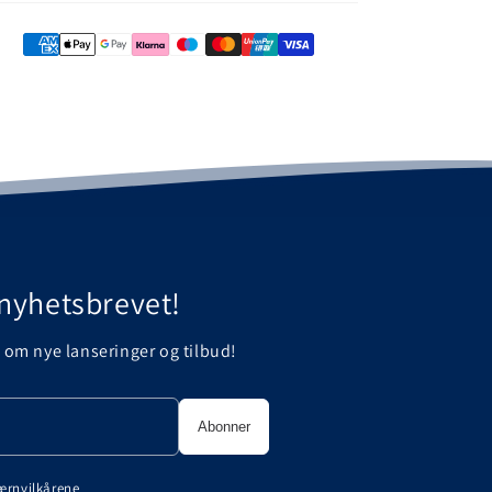
Klubbtøy
nyhetsbrevet!
te om nye lanseringer og tilbud!
ærnvilkårene