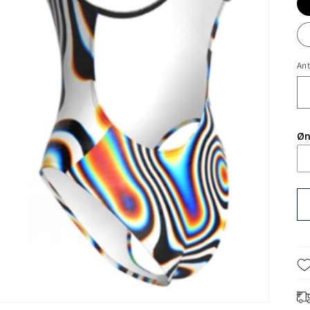
Ant
Øn