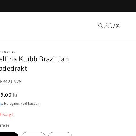
(0)
SPORT AS
elfina Klubb Brazillian
adedrakt
U:
F342US26
nlig
9,00 kr
is
kt
beregnes ved kassen.
Badebukser
Badedrakter
Svømmebriller
Svømmestevner 2026
rrelse